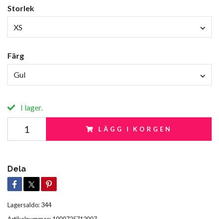
Storlek
XS
Färg
Gul
I lager.
LÄGG I KORGEN
Dela
Lagersaldo:
344
Artikelnummer:
1000725712007