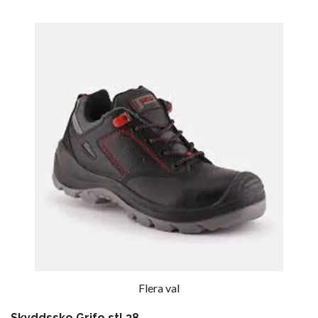
Flera val
Skyddssko Grifo stl 38