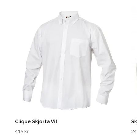
Clique Skjorta Vit
Sk
419 kr
24