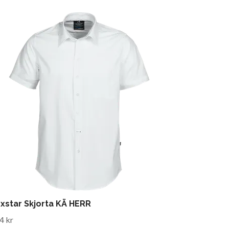
xstar Skjorta KÄ HERR
4 kr