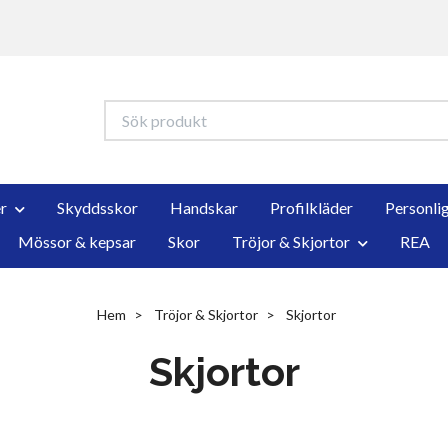
r
Skyddsskor
Handskar
Profilkläder
Personli
Mössor & kepsar
Skor
Tröjor & Skjortor
REA
Hem
Tröjor & Skjortor
Skjortor
Skjortor