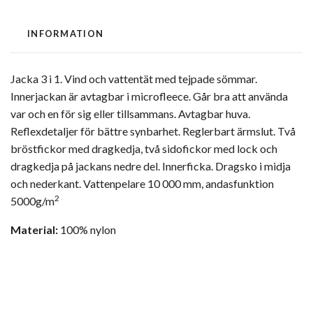
INFORMATION
Jacka 3 i 1. Vind och vattentät med tejpade sömmar.
Innerjackan är avtagbar i microfleece. Går bra att använda
var och en för sig eller tillsammans. Avtagbar huva.
Reflexdetaljer för bättre synbarhet. Reglerbart ärmslut. Två
bröstfickor med dragkedja, två sidofickor med lock och
dragkedja på jackans nedre del. Innerficka. Dragsko i midja
och nederkant. Vattenpelare 10 000 mm, andasfunktion
2
5000g/m
Material:
100% nylon