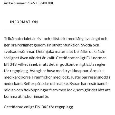
Artikelnummer:
656535-9900-XXL
INFORMATION
Trikåmaterialet är riv- och slitstarkt med lång livslängd och
ger bra rörlighet genom sin stretchfunktion. Sydda och
svetsade sömmar. Det mjuka materialet behåller också sin
rörlighet även när det är kallt. Certifierat enligt EU-normen
EN343, vilket innebär att det är godkänt enligt EU:s regler
för regnplagg. Avtagbar huva med tryckknappar. Ärmslut
med kardborre. Framfickor med lock. Justerbar resårsnodd i
nederkant. Reflex på axlar och nacke. Byxan har resårband i
midjan och ficköppningar fram med lock, som gör det lätt att
komma åt fickor innanför.
Certifierad enligt EN 343 för regnplagg.