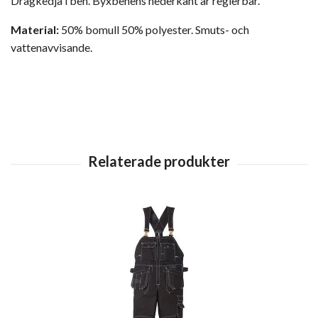
Dragkedja i ben. Byxbenens nederkant är reglerbar.
Material:
50% bomull 50% polyester. Smuts- och
vattenavvisande.