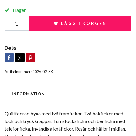
I lager.
LÄGG I KORGEN
Dela
Artikelnummer:
4026-02-3XL
INFORMATION
Quiltfodrad byxa med två framfickor. Två bakfickor med
lock och tryckknappar. Tumstocksficka och benficka med
telefonficka. Invändiga knäfickor. Resår och hällor i midjan.