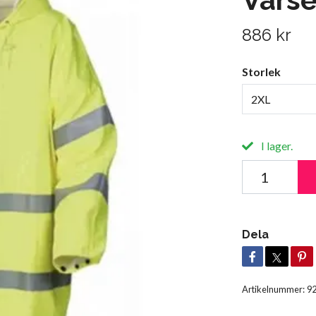
886 kr
Storlek
2XL
I lager.
Dela
Artikelnummer:
9