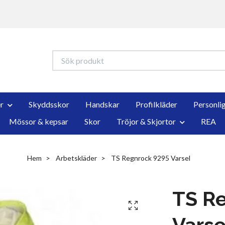
r
Skyddsskor
Handskar
Profilkläder
Personli
Mössor & kepsar
Skor
Tröjor & Skjortor
REA
Hem
Arbetskläder
TS Regnrock 9295 Varsel
TS R
Varse