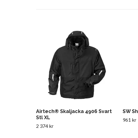
Airtech® Skaljacka 4906 Svart
SW Sh
Stl XL
961 kr
2 374 kr