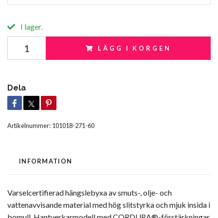
I lager.
LÄGG I KORGEN
Dela
Artikelnummer:
101018-271-60
INFORMATION
Varselcertifierad hängslebyxa av smuts-, olje- och
vattenavvisande material med hög slitstyrka och mjuk insida i
bomull. Hantverkarmodell med CORDURA®-förstärkningar