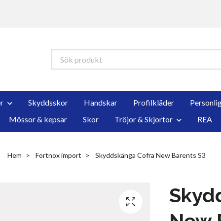
r
Skyddsskor
Handskar
Profilkläder
Personli
Mössor & kepsar
Skor
Tröjor & Skjortor
REA
Hem
Fortnox import
Skyddskänga Cofra New Barents S3
Skyd
New 