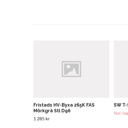
Fristads HV-Byxa 265K FAS
SW T-S
Mörkgrå Stl D96
Slut i la
1 285 kr