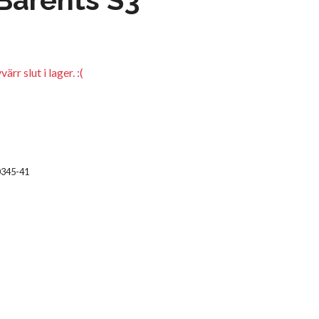
rr slut i lager. :(
0345-41