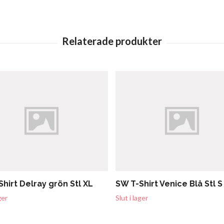
hirt Delray grön Stl XL
SW T-Shirt Venice Blå Stl S
ger
Slut i lager