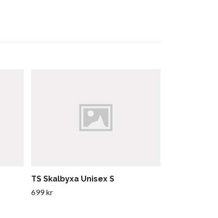
TS Skalbyxa Unisex S
H/H Pälsfibe
699 kr
1 179 kr