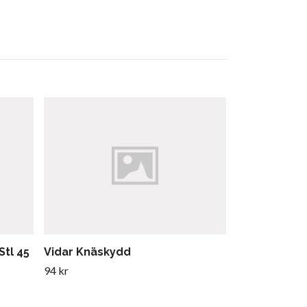
tl 45
Vidar Knäskydd
Peltor Hörs
94 kr
913 kr