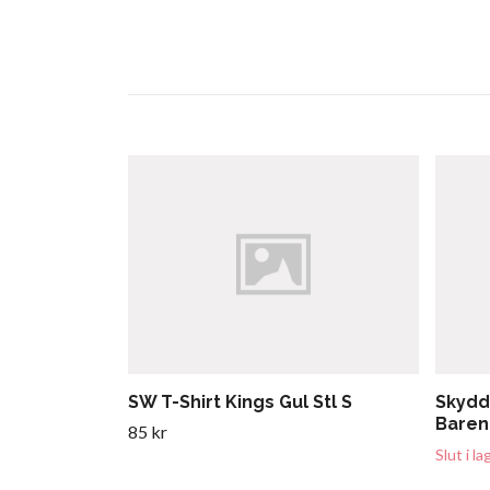
SW T-Shirt Kings Gul Stl S
Skydd
Baren
85 kr
Slut i la