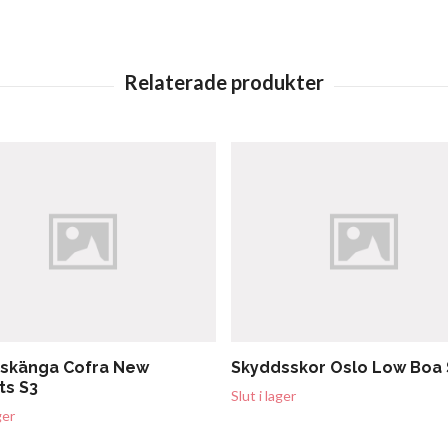
skänga Cofra New
Skyddsskor Oslo Low Boa S
ts S3
Slut i lager
ger