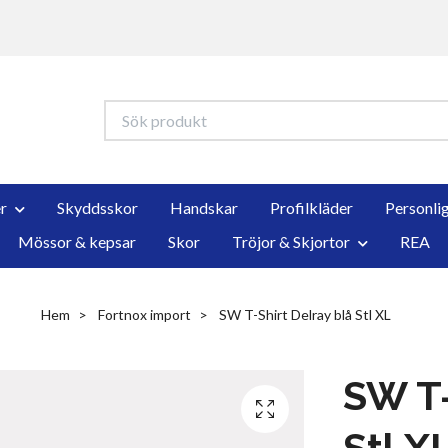
r
Skyddsskor
Handskar
Profilkläder
Personli
Mössor & kepsar
Skor
Tröjor & Skjortor
REA
Hem
Fortnox import
SW T-Shirt Delray blå Stl XL
SW T-
Stl X