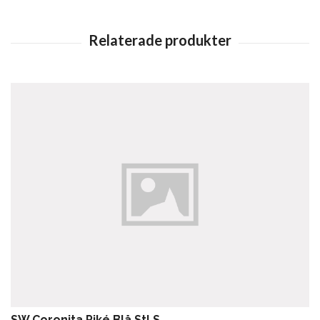
SW Coronita Piké Blå Stl S