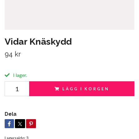
Vidar Knäskydd
94 kr
I lager.
LÄGG I KORGEN
Dela
Lagersaldo:
3