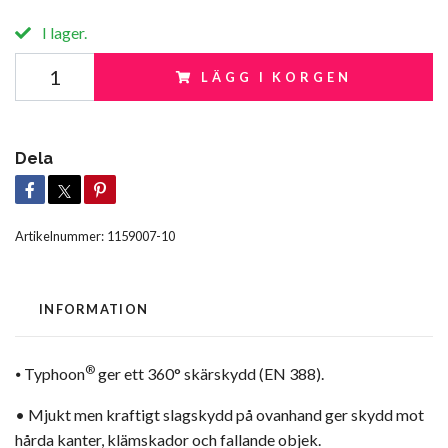
I lager.
LÄGG I KORGEN
Dela
Artikelnummer:
1159007-10
INFORMATION
®
⦁ Typhoon
ger ett 360° skärskydd (EN 388).
• Mjukt men kraftigt slagskydd på ovanhand ger skydd mot
hårda kanter, klämskador och fallande objek.