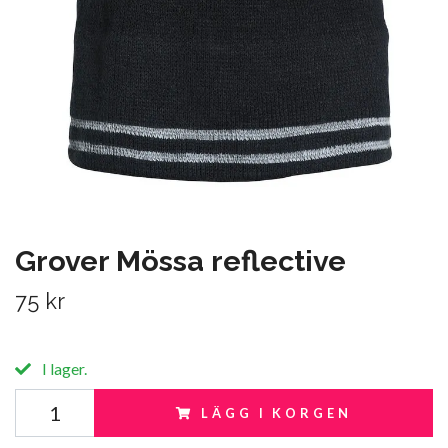
Grover Mössa reflective
75 kr
I lager.
LÄGG I KORGEN