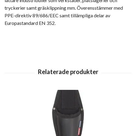
lättare industribuller som verkstäder, plåtslagerier och
tryckerier samt gräsklippning mm. Överensstämmer med
PPE-direktiv 89/686/EEC samt tillämpliga delar av
Europastandard EN 352.