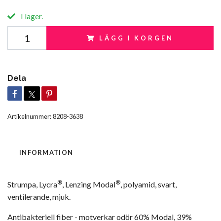
I lager.
LÄGG I KORGEN
Dela
Artikelnummer:
8208-3638
INFORMATION
®
®
Strumpa, Lycra
, Lenzing Modal
, polyamid, svart,
ventilerande, mjuk.
Antibakteriell fiber - motverkar odör 60% Modal, 39%