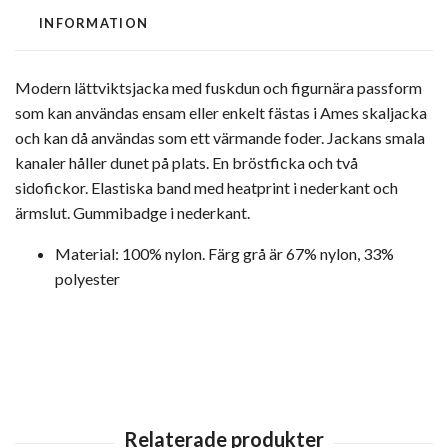
INFORMATION
Modern lättviktsjacka med fuskdun och figurnära passform
som kan användas ensam eller enkelt fästas i Ames skaljacka
och kan då användas som ett värmande foder.
Jackans smala
kanaler håller dunet på plats. En bröstficka och två
sidofickor. Elastiska band med heatprint i nederkant och
ärmslut. Gummibadge i nederkant.
Material
:
100% nylon. Färg grå är 67% nylon, 33%
polyester