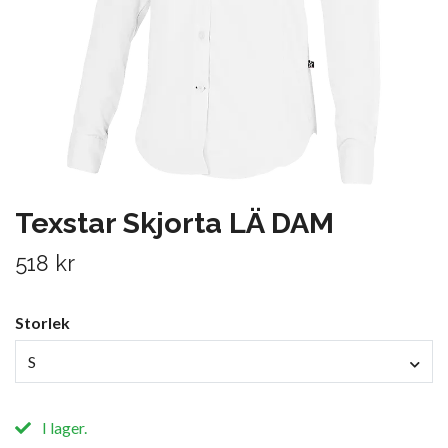
Texstar Skjorta LÄ DAM
518 kr
Storlek
S
I lager.