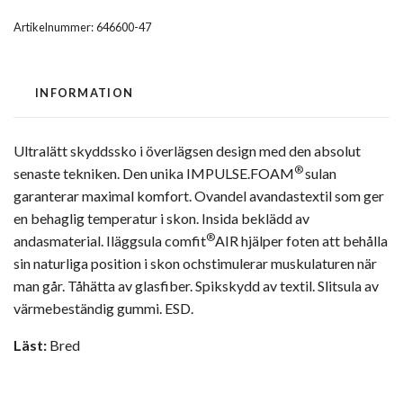
Artikelnummer:
646600-47
INFORMATION
Ultralätt skyddssko i överlägsen design med den absolut
®
senaste tekniken. Den unika IMPULSE.FOAM
sulan
garanterar maximal komfort. Ovandel avandastextil som ger
en behaglig temperatur i skon. Insida beklädd av
®
andasmaterial. Iläggsula comfit
AIR hjälper foten att behålla
sin naturliga position i skon ochstimulerar muskulaturen när
man går. Tåhätta av glasfiber. Spikskydd av textil. Slitsula av
värmebeständig gummi. ESD.
Läst:
Bred