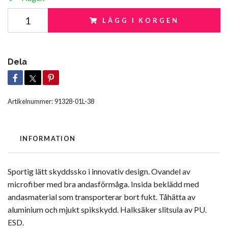
LÄGG I KORGEN
Dela
Artikelnummer:
91328-01L-38
INFORMATION
Sportig lätt skyddssko i innovativ design. Ovandel av
microfiber med bra andasförmåga. Insida beklädd med
andasmaterial som transporterar bort fukt. Tåhätta av
aluminium och mjukt spikskydd. Halksäker slitsula av PU.
ESD.