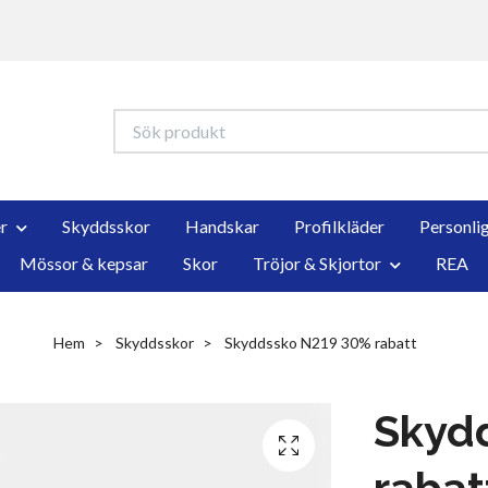
r
Skyddsskor
Handskar
Profilkläder
Personli
Mössor & kepsar
Skor
Tröjor & Skjortor
REA
Hem
Skyddsskor
Skyddssko N219 30% rabatt
Skyd
rabat