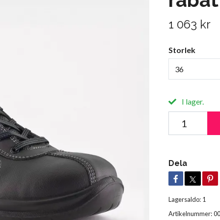
1 063 kr
Storlek
36
I lager.
Dela
Lagersaldo:
1
Artikelnummer:
0