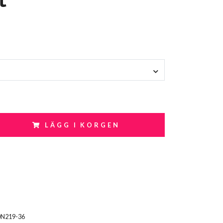
LÄGG I KORGEN
0N219-36