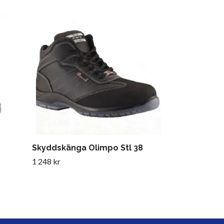
Skyddssanda
Monza Sport
2 303 kr
Skyddskänga Olimpo Stl 38
1 248 kr