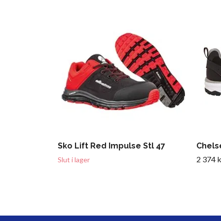
Sko Lift Red Impulse Stl 47
Chels
2 374 k
Slut i lager