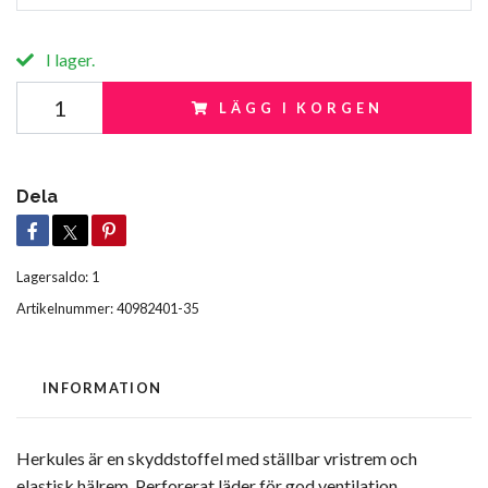
I lager.
LÄGG I KORGEN
Dela
Lagersaldo:
1
Artikelnummer:
40982401-35
INFORMATION
Herkules är en skyddstoffel med ställbar vristrem och
elastisk hälrem. Perforerat läder för god ventilation.