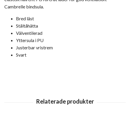
Cambrelle bindsula.
Bred läst
Ståltåhätta
Välventilerad
Yttersula i PU
Justerbar vristrem
Svart