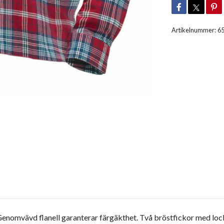
Artikelnummer:
6
Genomvävd flanell garanterar färgäkthet. Två bröstfickor med lo