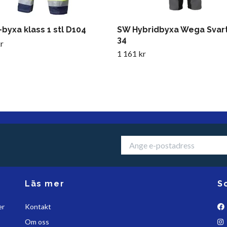
byxa klass 1 stl D104
SW Hybridbyxa Wega Svart
34
r
1 161 kr
Läs mer
S
er
Kontakt
Om oss