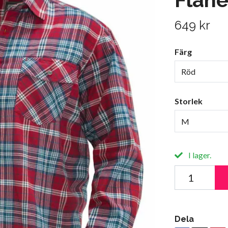
649 kr
Färg
Röd
Storlek
M
I lager.
Dela