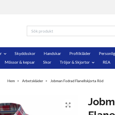
r
Skyddsskor
Handskar
Profilkläder
Personli
Mössor & kepsar
Skor
Tröjor & Skjortor
REA
Hem
Arbetskläder
Jobman Fodrad Flanellskjorta Röd
Jobm
Flane