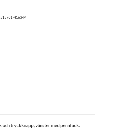
5515701-4163-M
ck och tryckknapp, vänster med pennfack.