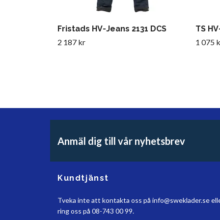
Fristads HV-Jeans 2131 DCS
TS HV-
2 187 kr
1 075 k
Anmäl dig till vår nyhetsbrev
Kundtjänst
Tveka inte att kontakta oss på
info@sweklader.se
ell
ring oss på 08-743 00 99.