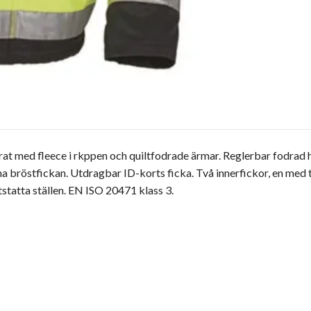
at med fleece i rkppen och quiltfodrade ärmar. Reglerbar fodrad 
a bröstfickan. Utdragbar ID-korts ficka. Två innerfickor, en med 
statta ställen. EN ISO 20471 klass 3.