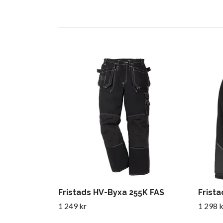
Fristads HV-Byxa 255K FAS
Frista
1 249 kr
1 298 k