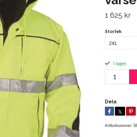
1 625 kr
Storlek
2XL
I lager.
Dela
Artikelnummer:
5