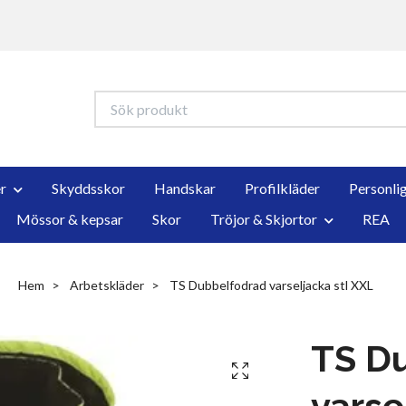
r
Skyddsskor
Handskar
Profilkläder
Personli
Mössor & kepsar
Skor
Tröjor & Skjortor
REA
Hem
Arbetskläder
TS Dubbelfodrad varseljacka stl XXL
TS D
varse