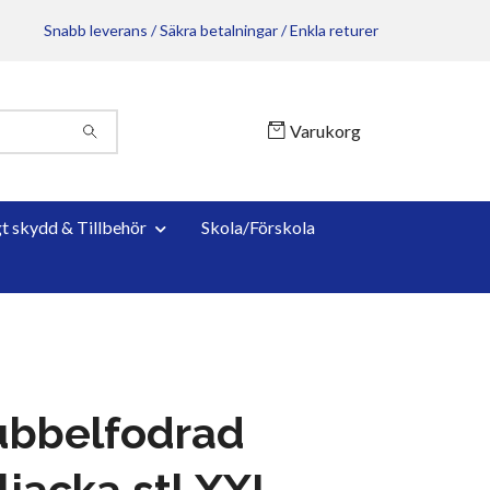
Snabb leverans / Säkra betalningar / Enkla returer
Varukorg
gt skydd & Tillbehör
Skola/Förskola
ubbelfodrad
ljacka stl XXL