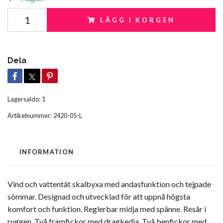
LÄGG I KORGEN
Dela
Lagersaldo:
1
Artikelnummer:
2420-05-L
INFORMATION
Vind och vattentät skalbyxa med andasfunktion och tejpade
sömmar. Designad och utvecklad för att uppnå högsta
komfort och funktion. Reglerbar midja med spänne. Resår i
ryggen. Två framfickor med dragkedja. Två benfickor med