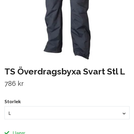
TS Överdragsbyxa Svart Stl L
786 kr
Storlek
L
I lager.