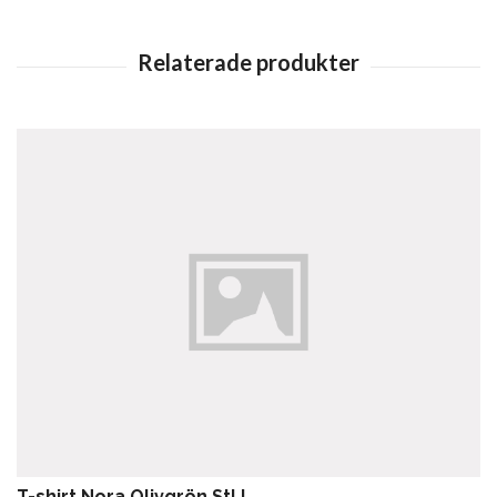
T-shirt Nora Olivgrön Stl L