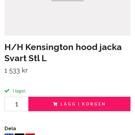
H/H Kensington hood jacka
Svart Stl L
1 533 kr
I lager.
LÄGG I KORGEN
Dela