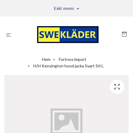
Exkl. moms
Hem
Fortnox import
H/H Kensington hood jacka Svart Stl L