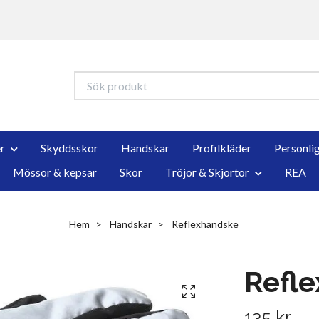
r
Skyddsskor
Handskar
Profilkläder
Personli
Mössor & kepsar
Skor
Tröjor & Skjortor
REA
Hem
Handskar
Reflexhandske
Refl
135 kr