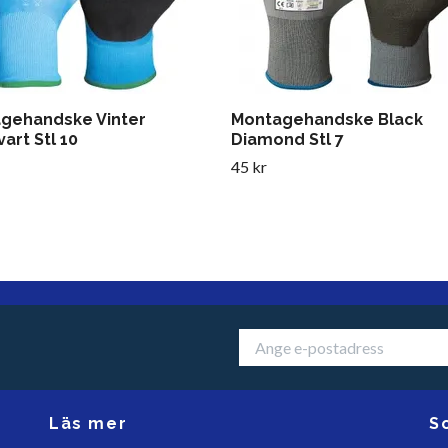
gehandske Vinter
Montagehandske Black
art Stl 10
Diamond Stl 7
45 kr
Läs mer
S