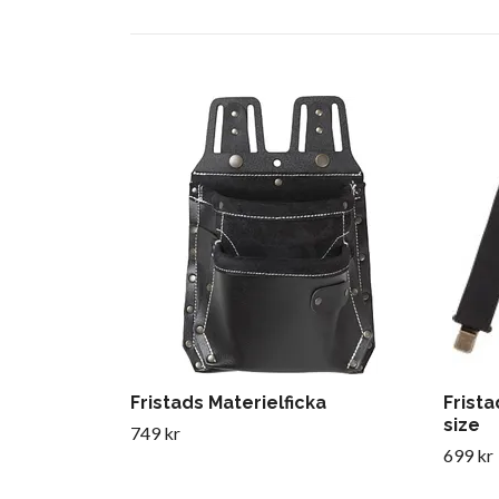
Fristads Materielficka
Frist
size
749 kr
699 kr