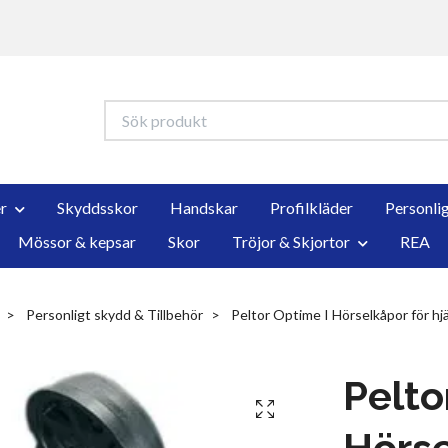
r
Skyddsskor
Handskar
Profilkläder
Personli
Mössor & kepsar
Skor
Tröjor & Skjortor
REA
Personligt skydd & Tillbehör
Peltor Optime I Hörselkåpor för hj
Pelto
Hörse