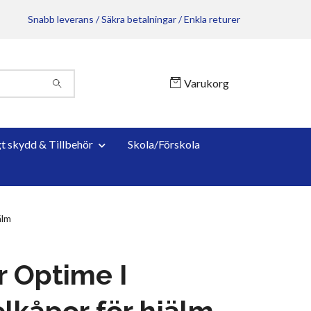
Snabb leverans / Säkra betalningar / Enkla returer
Varukorg
gt skydd & Tillbehör
Skola/Förskola
älm
r Optime I
lkåpor för hjälm