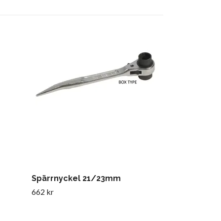
SIR Skyddshj
(Varsel gul)
600 kr
Spärrnyckel 21/23mm
662 kr