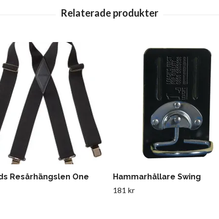
ads Resårhängslen One
Hammarhållare Swing
181 kr