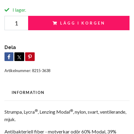
I lager.
LÄGG I KORGEN
Dela
Artikelnummer:
8215-3638
INFORMATION
®
®
Strumpa, Lycra
, Lenzing Modal
, nylon, svart, ventilerande,
mjuk.
Antibakteriell fiber - motverkar odör 60% Modal, 39%