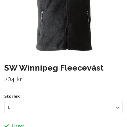
SW Winnipeg Fleeceväst
204 kr
Storlek
L
I lager.