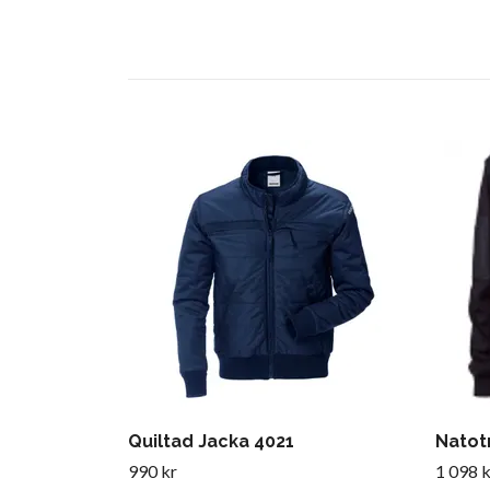
Quiltad Jacka 4021
Natotr
990 kr
1 098 k