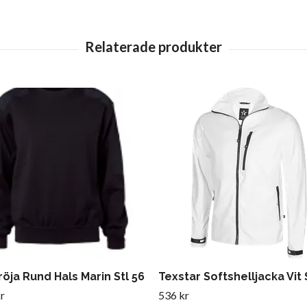
öja Rund Hals Marin Stl 56
Texstar Softshelljacka Vit 
r
536 kr