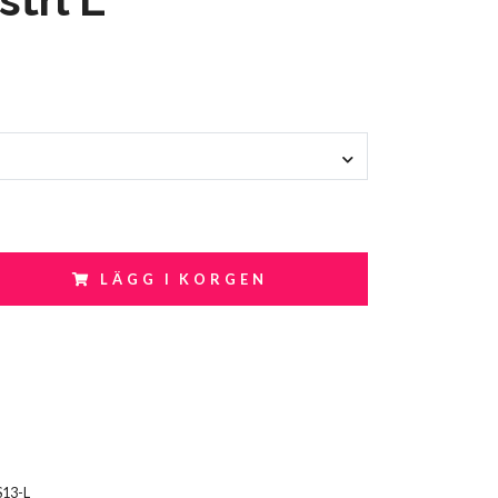
LÄGG I KORGEN
S13-L