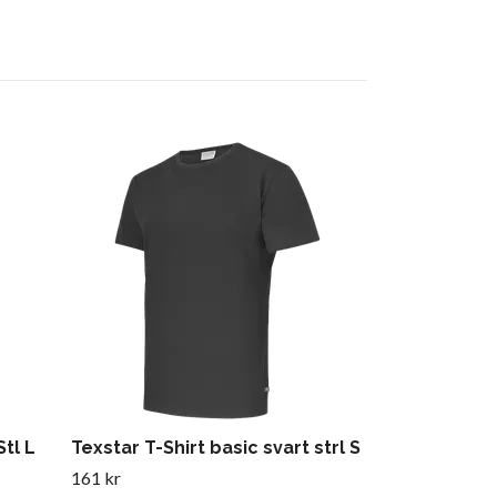
Hey River Ja
1 374 kr
Stl L
Texstar T-Shirt basic svart strl S
161 kr