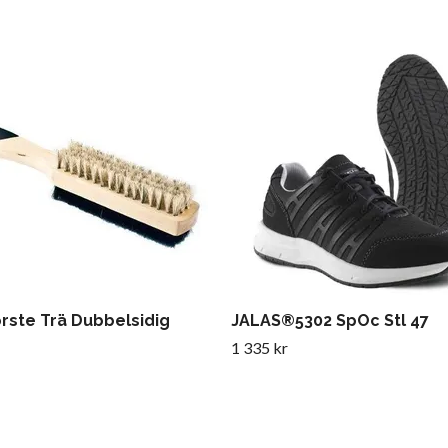
rste Trä Dubbelsidig
JALAS®5302 SpOc Stl 47
1 335 kr