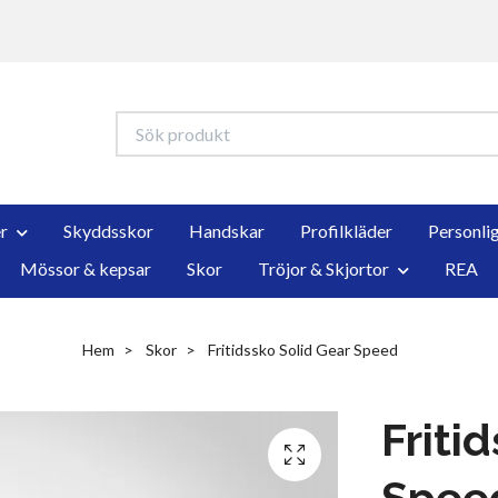
r
Skyddsskor
Handskar
Profilkläder
Personli
Mössor & kepsar
Skor
Tröjor & Skjortor
REA
Hem
Skor
Fritidssko Solid Gear Speed
Friti
Spee