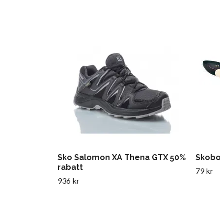
Sko Salomon XA Thena GTX 50%
Skobo
rabatt
79 kr
936 kr