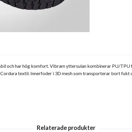
tabil och har hög komfort. Vibram yttersulan kombinerar PU/TPU f
ordura textil. Innerfoder i 3D mesh som transporterar bort fukt o