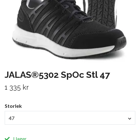
JALAS®5302 SpOc Stl 47
1 335 kr
Storlek
47
I lager.