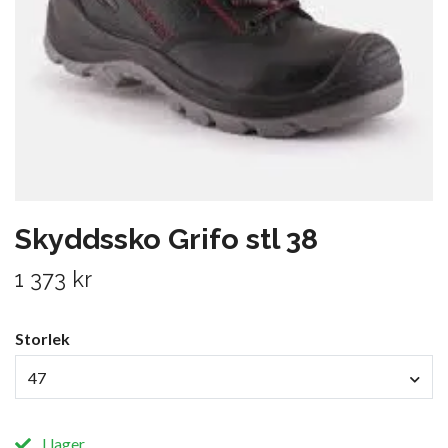
Skyddssko Grifo stl 38
1 373 kr
Storlek
47
I lager.