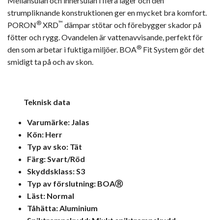
Mellansulan och innersulan i flera lager och den
strumpliknande konstruktionen ger en mycket bra komfort.
®
™
PORON
XRD
dämpar stötar och förebygger skador på
fötter och rygg. Ovandelen är vattenavvisande, perfekt för
®
den som arbetar i fuktiga miljöer. BOA
Fit System gör det
smidigt ta på och av skon.
Teknisk data
Varumärke: Jalas
Kön: Herr
Typ av sko: Tät
Färg: Svart/Röd
Skyddsklass: S3
Typ av förslutning: BOAⓇ
Läst: Normal
Tåhätta: Aluminium