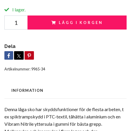
I lager.
LÄGG I KORGEN
Dela
Artikelnummer:
9965-34
INFORMATION
Denna låga sko har skyddsfunktioner för de flesta arbeten, t
ex spiktrampskydd i PTC-textil, tåhätta i aluminium och en
Vibram Nitrile yttersula i gummi för bästa grepp.