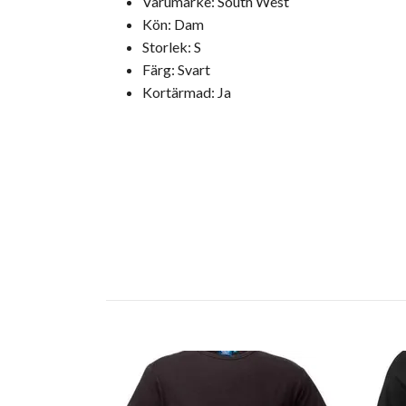
Varumärke: South West
Kön: Dam
Storlek: S
Färg: Svart
Kortärmad: Ja