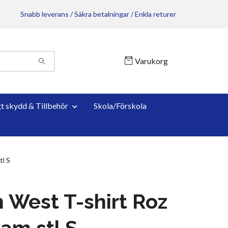
Snabb leverans / Säkra betalningar / Enkla returer
Varukorg
gt skydd & Tillbehör
Skola/Förskola
l S
 West T-shirt Roz
am stl S