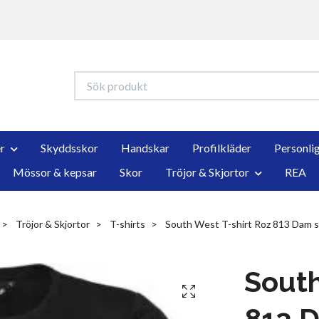
r
Skyddsskor
Handskar
Profilkläder
Personli
Mössor & kepsar
Skor
Tröjor & Skjortor
REA
Tröjor & Skjortor
T-shirts
South West T-shirt Roz 813 Dam st
South
813 D