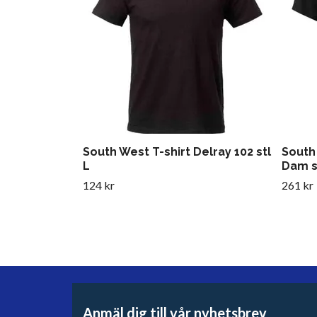
South West T-shirt Delray 102 stl
South
L
Dam s
124 kr
261 kr
Anmäl dig till vår nyhetsbrev