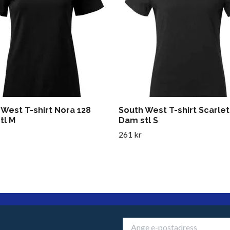
 West T-shirt Nora 128
South West T-shirt Scarlet
tl M
Dam stl S
261 kr