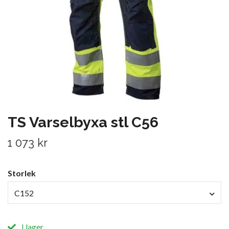
TS Varselbyxa stl C56
1 073 kr
Storlek
C152
I lager.