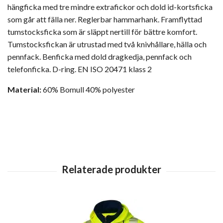
hängficka med tre mindre extrafickor och dold id-kortsficka
som går att fälla ner. Reglerbar hammarhank. Framflyttad
tumstocksficka som är släppt nertill för bättre komfort.
Tumstocksfickan är utrustad med två knivhållare, hälla och
pennfack. Benficka med dold dragkedja, pennfack och
telefonficka. D-ring. EN ISO 20471 klass 2
Material:
60% Bomull 40% polyester