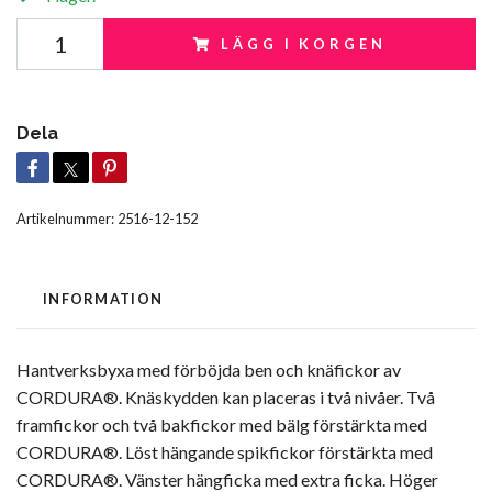
LÄGG I KORGEN
Dela
Artikelnummer:
2516-12-152
INFORMATION
Hantverksbyxa med förböjda ben och knäfickor av
CORDURA®. Knäskydden kan placeras i två nivåer. Två
framfickor och två bakfickor med bälg förstärkta med
CORDURA®. Löst hängande spikfickor förstärkta med
CORDURA®. Vänster hängficka med extra ficka. Höger