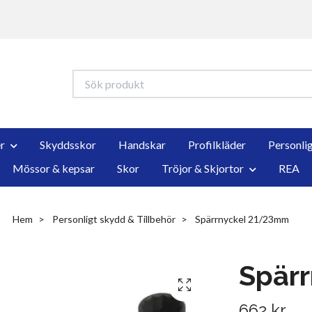
r
Skyddsskor
Handskar
Profilkläder
Personli
Mössor & kepsar
Skor
Tröjor & Skjortor
REA
Hem
Personligt skydd & Tillbehör
Spärrnyckel 21/23mm
Spär
662 kr