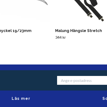
nyckel 19/23mm
Malung Hängsle Stretch
344 kr
Läs mer
S