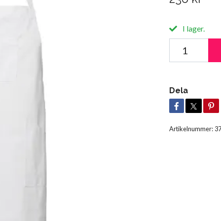
I lager.
Dela
Artikelnummer:
3