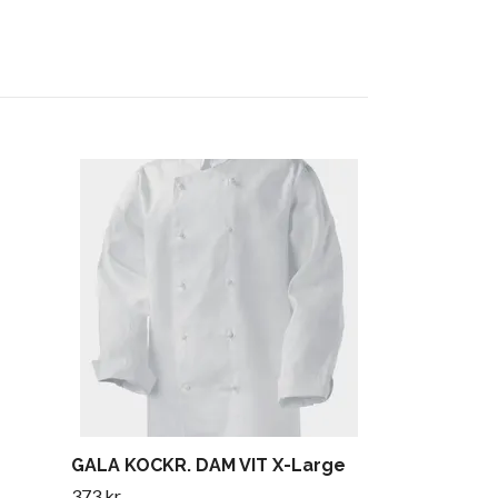
Servicebyxa 
36/30
811 kr
GALA KOCKR. DAM VIT X-Large
373 kr