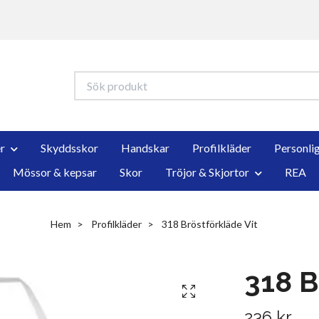
r
Skyddsskor
Handskar
Profilkläder
Personli
Mössor & kepsar
Skor
Tröjor & Skjortor
REA
Hem
Profilkläder
318 Bröstförkläde Vit
318 B
236 kr