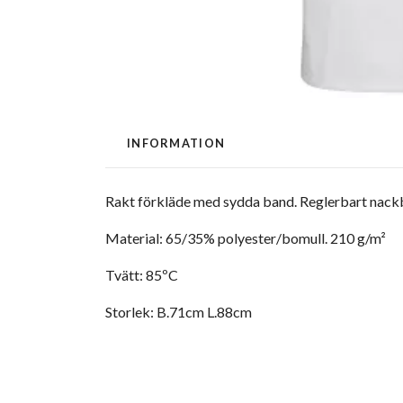
INFORMATION
Rakt förkläde med sydda band. Reglerbart nackb
Material: 65/35% polyester/bomull. 210 g/m²
Tvätt: 85ºC
Storlek: B.71cm L.88cm