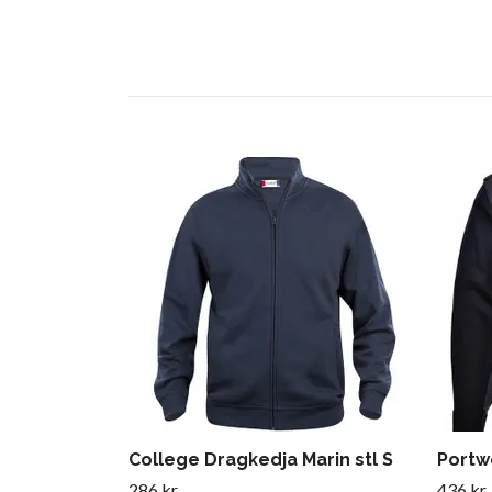
College Dragkedja Marin stl S
Portw
286 kr
436 kr