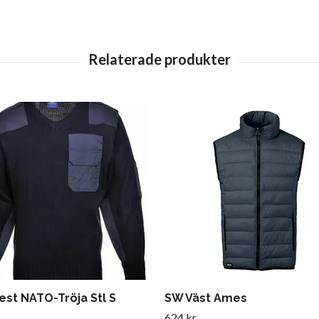
est NATO-Tröja Stl S
SW Väst Ames
624 kr