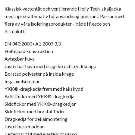
Klassisk vattentät och ventilerande Helly Tech-skaljacka
med zip-in-alternativ för användning året runt. Passar med
flera av våra isoleringsprodukter - både i fleece och
Primaloft.
EN 343:2003+A1:2007 3,3
Heltejpad konstruktion
Avtagbar huva
Justerbar huva med dragsko och tryckknapp
Borstad polyester på insida krage
Inga axelsömmar
YKK®-dragkedja fram med hakskydd
Bröstficka med YKK®-dragkedja
Sidofickor med YKK®-dragkedjor
Sidofickor med borstat foder
Dragkedja för dekalmontering
Justerbara muddar
Justerbar fåll med elastisk dragsko