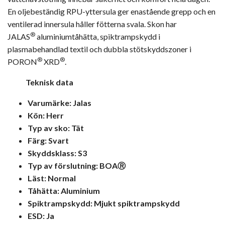
En oljebeständig RPU-yttersula ger enastående grepp och en
ventilerad innersula håller fötterna svala. Skon har
®
JALAS
aluminiumtåhätta, spiktrampskydd i
plasmabehandlad textil och dubbla stötskyddszoner i
®
®
PORON
XRD
.
Teknisk data
Varumärke: Jalas
Kön: Herr
Typ av sko: Tät
Färg: Svart
Skyddsklass: S3
Typ av förslutning: BOAⓇ
Läst: Normal
Tåhätta: Aluminium
Spiktrampskydd: Mjukt spiktrampskydd
ESD: Ja