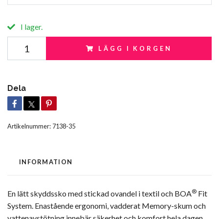
I lager.
LÄGG I KORGEN
Dela
Artikelnummer:
7138-35
INFORMATION
®
En lätt skyddssko med stickad ovandel i textil och BOA
Fit
System. Enastående ergonomi, vadderat Memory-skum och
vattenavstötning innebär säkerhet och komfort hela dagen.